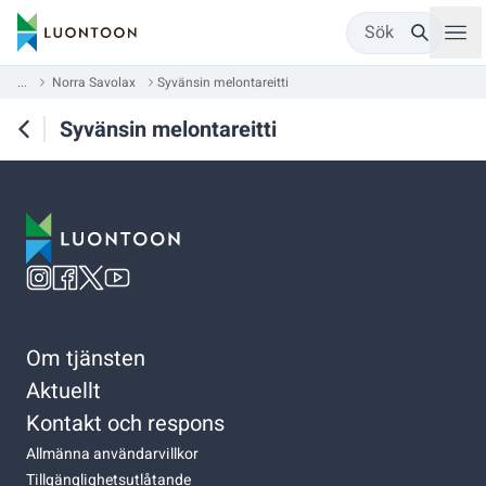
Sök
...
Norra Savolax
Syvänsin melontareitti
Syvänsin melontareitti
Om tjänsten
Aktuellt
Kontakt och respons
Allmänna användarvillkor
Tillgänglighetsutlåtande