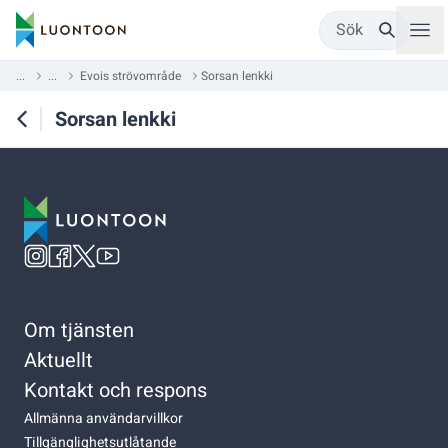
Sök
...
...
Evois strövområde
Sorsan lenkki
Sorsan lenkki
Om tjänsten
Aktuellt
Kontakt och respons
Allmänna användarvillkor
Tillgänglighetsutlåtande