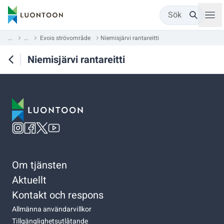
Sök
...
...
Evois strövområde
Niemisjärvi rantareitti
Niemisjärvi rantareitti
Om tjänsten
Aktuellt
Kontakt och respons
Allmänna användarvillkor
Tillgänglighetsutlåtande