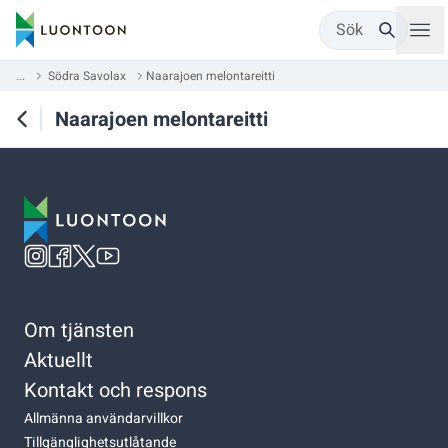
Sök
...
Södra Savolax
Naarajoen melontareitti
Naarajoen melontareitti
Om tjänsten
Aktuellt
Kontakt och respons
Allmänna användarvillkor
Tillgänglighetsutlåtande