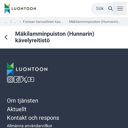
Sök
...
...
Forssan kansallinen kaupunkipuisto
Mäkilamminpuiston (Hunnarin) kävelyreitistö
Mäkilamminpuiston (Hunnarin)
kävelyreitistö
Om tjänsten
Aktuellt
Kontakt och respons
Allmänna användarvillkor