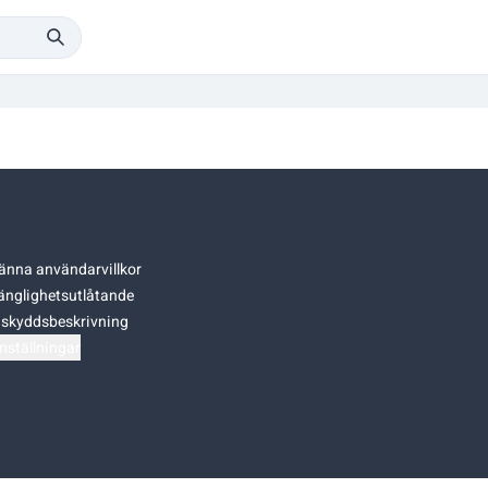
änna användarvillkor
gänglighetsutlåtande
skyddsbeskrivning
nställningar