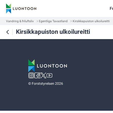
F
Vandring & friluftsliv
Egentliga Tavastland
Kirsikkapuiston ulkoilureitti
Kirsikkapuiston ulkoilureitti
©
Forststyrelsen 2026