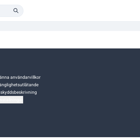
änna användarvillkor
gänglighetsutlåtande
skyddsbeskrivning
nställningar