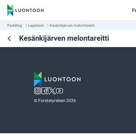
F
Paddling
Lappland
Kesänkijärven melontareitti
Kesänkijärven melontareitti
©
Forststyrelsen 2026