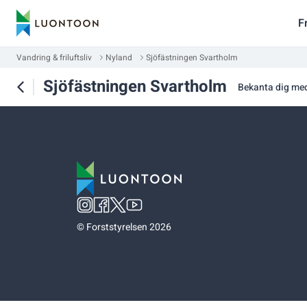
F
Vandring & friluftsliv
Nyland
Sjöfästningen Svartholm
Sjöfästningen Svartholm
Bekanta dig me
©
Forststyrelsen 2026