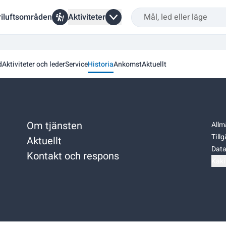
riluftsområden
Aktiviteter
d
Aktiviteter och leder
Service
Historia
Ankomst
Aktuellt
Om tjänsten
Allm
Till
Aktuellt
Data
Kontakt och respons
Kaki