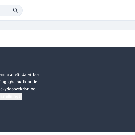
änna användarvillkor
gänglighetsutlåtande
skyddsbeskrivning
nställningar