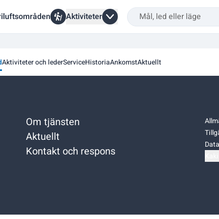
riluftsområden
Aktiviteter
d
Aktiviteter och leder
Service
Historia
Ankomst
Aktuellt
Om tjänsten
Allm
Till
Aktuellt
Data
Kontakt och respons
Kaki