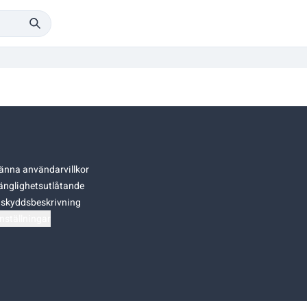
änna användarvillkor
gänglighetsutlåtande
skyddsbeskrivning
nställningar