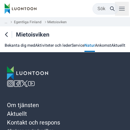
Sök
...
Egentliga Finland
Mietoisviken
Mietoisviken
Bekanta dig med
Aktiviteter och leder
Service
Natur
Ankomst
Aktuellt
Om tjänsten
Aktuellt
Kontakt och respons