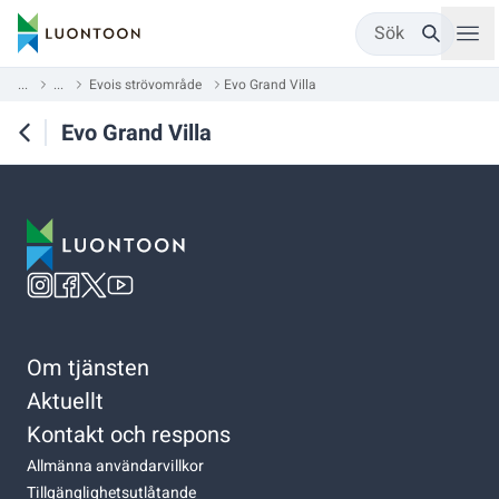
Sök
...
...
Evois strövområde
Evo Grand Villa
Evo Grand Villa
Om tjänsten
Aktuellt
Kontakt och respons
Allmänna användarvillkor
Tillgänglighetsutlåtande