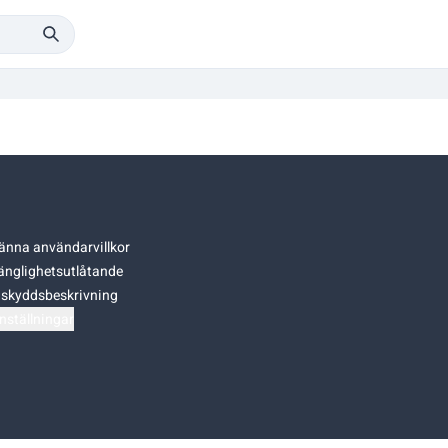
änna användarvillkor
gänglighetsutlåtande
skyddsbeskrivning
nställningar