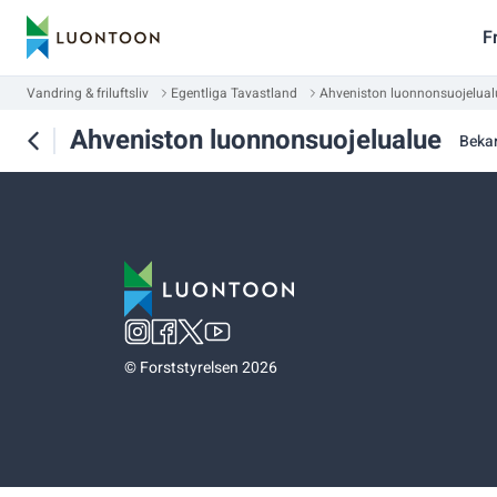
F
Vandring & friluftsliv
Egentliga Tavastland
Ahveniston luonnonsuojelual
Ahveniston luonnonsuojelualue
Beka
©
Forststyrelsen 2026