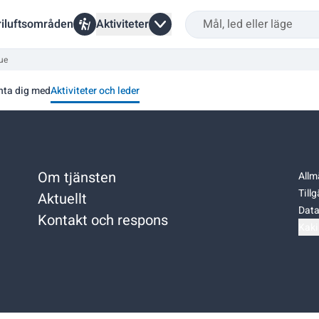
riluftsområden
Aktiviteter
ue
nta dig med
Aktiviteter och leder
Om tjänsten
Allm
Till
Aktuellt
Data
Kontakt och respons
Kaki