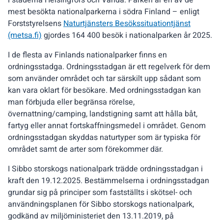
i städerna Helsingfors och Vanda. Parken är en av de
mest besökta nationalparkerna i södra Finland – enligt
Forststyrelsens
Naturtjänsters Besökssituationtjänst
(metsa.fi)
gjordes 164 400 besök i nationalparken år 2025.
I de flesta av Finlands nationalparker finns en
ordningsstadga. Ordningsstadgan är ett regelverk för dem
som använder området och tar särskilt upp sådant som
kan vara oklart för besökare. Med ordningsstadgan kan
man förbjuda eller begränsa rörelse,
övernattning/camping, landstigning samt att hålla båt,
fartyg eller annat fortskaffningsmedel i området. Genom
ordningsstadgan skyddas naturtyper som är typiska för
området samt de arter som förekommer där.
I Sibbo storskogs nationalpark trädde ordningsstadgan i
kraft den 19.12.2025. Bestämmelserna i ordningsstadgan
grundar sig på principer som fastställts i skötsel- och
användningsplanen för Sibbo storskogs nationalpark,
godkänd av miljöministeriet den 13.11.2019, på