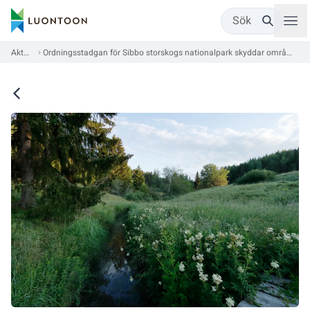
Sök
Aktuellt
Ordningsstadgan för Sibbo storskogs nationalpark skyddar områdets arter och naturtyper