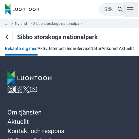
Sök
...
Nyland
Sibbo storskogs nationalpark
Sibbo storskogs nationalpark
Bekanta dig med
Aktiviteter och leder
Service
Natur
Ankomst
Aktuellt
Om tjänsten
Aktuellt
Kontakt och respons