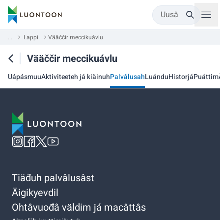
Uusâ
...
Lappi
Vääččir meccikuávlu
Vääččir meccikuávlu
Uápásmuu
Aktiviteeteh já kiäinuh
Palvâlusah
Luándu
Historjá
Puáttim
Tiäđuh palvâlusâst
Äigikyevdil
Ohtâvuođâ väldim já macâttâs