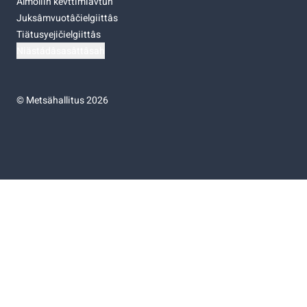
Almoliih kevttimiävtuh
Juksâmvuotâčielgiittâs
Tiätusyejičielgiittâs
Niästádâsasâttâsah
©
Metsähallitus 2026