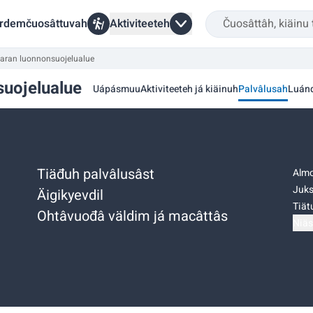
rdemčuosâttuvah
Aktiviteeteh
aran luonnonsuojelualue
suojelualue
Uápásmuu
Aktiviteeteh já kiäinuh
Palvâlusah
Luán
Tiäđuh palvâlusâst
Almo
Juks
Äigikyevdil
Tiätu
Ohtâvuođâ väldim já macâttâs
Niäs