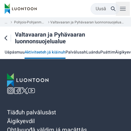
Uusâ
...
Pohjois-Pohjanmaa
Valtavaaran ja Pyhävaaran luonnonsuojelualue
Valtavaaran ja Pyhävaaran
luonnonsuojelualue
Uápásmuu
Aktiviteeteh já kiäinuh
Palvâlusah
Luándu
Puáttim
Äigikyev
Tiäđuh palvâlusâst
Äigikyevdil
Ohtâvuođâ väldim já macâttâs