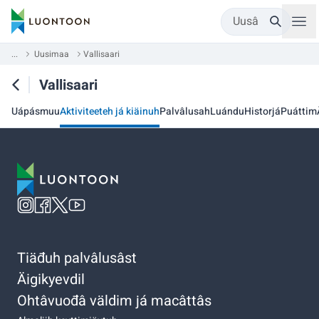
Uusâ
...
Uusimaa
Vallisaari
Vallisaari
Uápásmuu
Aktiviteeteh já kiäinuh
Palvâlusah
Luándu
Historjá
Puáttim
Tiäđuh palvâlusâst
Äigikyevdil
Ohtâvuođâ väldim já macâttâs