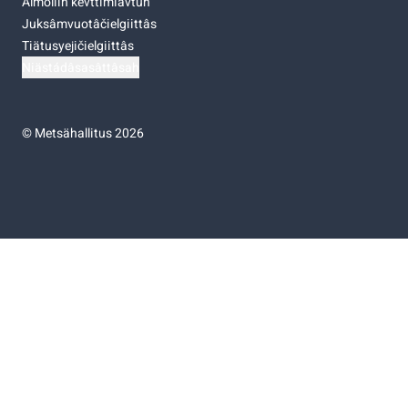
Almoliih kevttimiävtuh
Juksâmvuotâčielgiittâs
Tiätusyejičielgiittâs
Niästádâsasâttâsah
©
Metsähallitus 2026