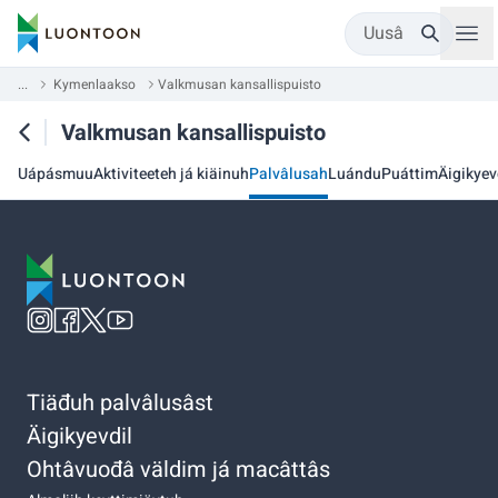
Uusâ
...
Kymenlaakso
Valkmusan kansallispuisto
Valkmusan kansallispuisto
Uápásmuu
Aktiviteeteh já kiäinuh
Palvâlusah
Luándu
Puáttim
Äigikyev
Tiäđuh palvâlusâst
Äigikyevdil
Ohtâvuođâ väldim já macâttâs