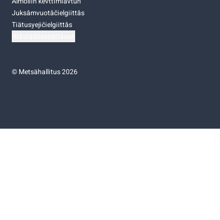
Almoliih kevttimiävtuh
Juksâmvuotâčielgiittâs
Tiätusyejičielgiittâs
Niästádâsasâttâsah
©
Metsähallitus 2026