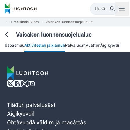
Uusâ
...
Varsinais-Suomi
Vaisakon luonnonsuojelualue
Vaisakon luonnonsuojelualue
Uápásmuu
Aktiviteeteh já kiäinuh
Palvâlusah
Puáttim
Äigikyevdil
Tiäđuh palvâlusâst
Äigikyevdil
Ohtâvuođâ väldim já macâttâs