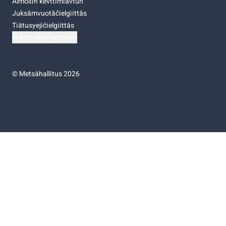
Almoliih kevttimiävtuh
Juksâmvuotâčielgiittâs
Tiätusyejičielgiittâs
Niästádâsasâttâsah
©
Metsähallitus 2026