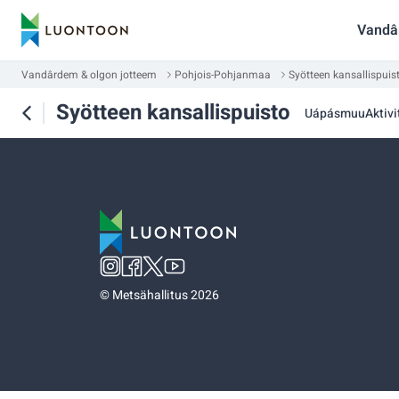
Vandâ
Vandârdem & olgon jotteem
Pohjois-Pohjanmaa
Syötteen kansallispuis
Syötteen kansallispuisto
Uápásmuu
Aktivi
©
Metsähallitus 2026