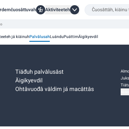
rdemčuosâttuvah
Aktiviteeteh
to
teeteh já kiäinuh
Palvâlusah
Luándu
Puáttim
Äigikyevdil
Tiäđuh palvâlusâst
Almo
Juks
Äigikyevdil
Tiätu
Ohtâvuođâ väldim já macâttâs
Niäs