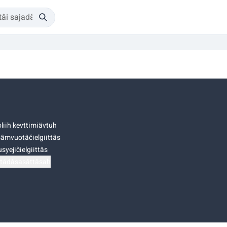
liih kevttimiävtuh
âmvuotâčielgiittâs
syejičielgiittâs
tádâsasâttâsah