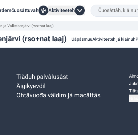
rdemčuosâttuvah
Aktiviteeteh
n ja Valkeisenjärvi (rso+nat laaj)
njärvi (rso+nat laaj)
Uápásmuu
Aktiviteeteh já kiäinuh
P
Tiäđuh palvâlusâst
Almo
Juks
Äigikyevdil
Tiätu
Ohtâvuođâ väldim já macâttâs
Niäs