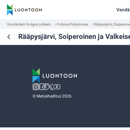
Vandâ
Vandârdem & olgon jotteem
Pohjois-Pohjanmaa
Rääpysjärvi, Soiperoine
Rääpysjärvi, Soiperoinen ja Valkeise
©
Metsähallitus 2026