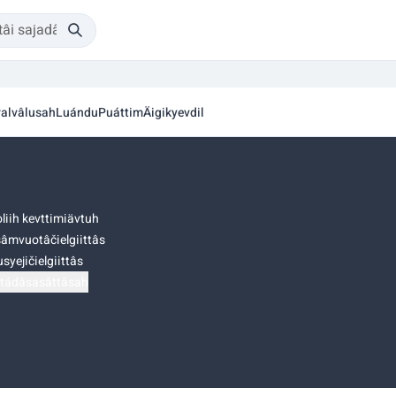
alvâlusah
Luándu
Puáttim
Äigikyevdil
liih kevttimiävtuh
âmvuotâčielgiittâs
syejičielgiittâs
tádâsasâttâsah