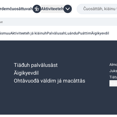
rdemčuosâttuvah
Aktiviteeteh
ue
ásmuu
Aktiviteeteh já kiäinuh
Palvâlusah
Luándu
Puáttim
Äigikyevdil
Tiäđuh palvâlusâst
Almo
Juks
Äigikyevdil
Tiätu
Ohtâvuođâ väldim já macâttâs
Niäs