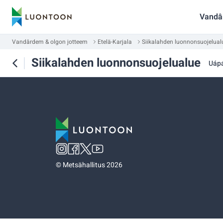
Vandâ
Vandârdem & olgon jotteem
Etelä-Karjala
Siikalahden luonnonsuojelual
Siikalahden luonnonsuojelualue
Uáp
©
Metsähallitus 2026