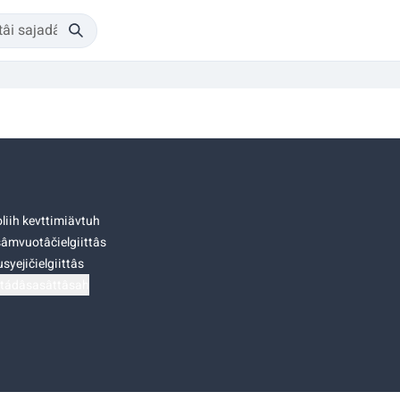
liih kevttimiävtuh
âmvuotâčielgiittâs
syejičielgiittâs
tádâsasâttâsah