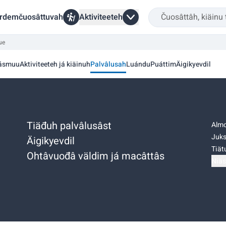
rdemčuosâttuvah
Aktiviteeteh
ue
ásmuu
Aktiviteeteh já kiäinuh
Palvâlusah
Luándu
Puáttim
Äigikyevdil
Tiäđuh palvâlusâst
Almo
Juks
Äigikyevdil
Tiätu
Ohtâvuođâ väldim já macâttâs
Niäs