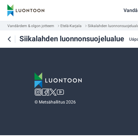
Vandâ
Vandârdem & olgon jotteem
Etelä-Karjala
Siikalahden luonnonsuojelual
Siikalahden luonnonsuojelualue
Uáp
©
Metsähallitus 2026