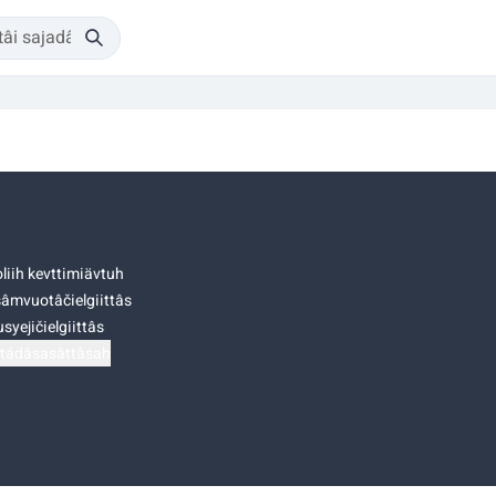
liih kevttimiävtuh
âmvuotâčielgiittâs
syejičielgiittâs
tádâsasâttâsah