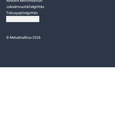
Almoliih kevttimiävtuh
Juksâmvuotâčielgiittâs
Tiätusyejičielgiittâs
Niästádâsasâttâsah
©
Metsähallitus 2026