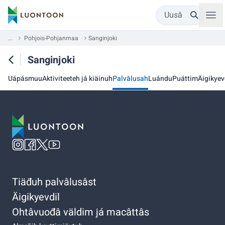
Uusâ
...
Pohjois-Pohjanmaa
Sanginjoki
Sanginjoki
Uápásmuu
Aktiviteeteh já kiäinuh
Palvâlusah
Luándu
Puáttim
Äigikyev
Tiäđuh palvâlusâst
Äigikyevdil
Ohtâvuođâ väldim já macâttâs