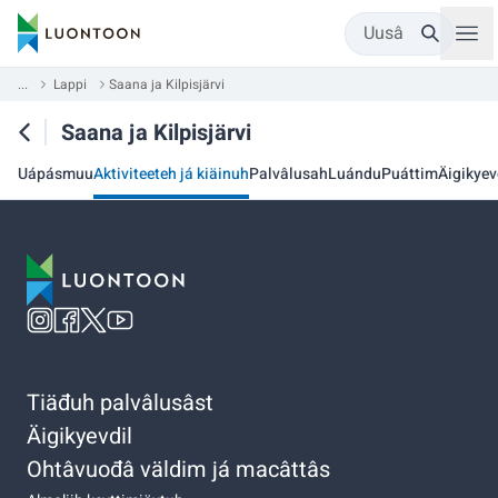
Uusâ
...
Lappi
Saana ja Kilpisjärvi
Saana ja Kilpisjärvi
Uápásmuu
Aktiviteeteh já kiäinuh
Palvâlusah
Luándu
Puáttim
Äigikyev
Tiäđuh palvâlusâst
Äigikyevdil
Ohtâvuođâ väldim já macâttâs