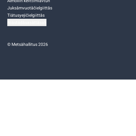
Almoliih kevttimiävtuh
Juksâmvuotâčielgiittâs
Tiätusyejičielgiittâs
Niästádâsasâttâsah
©
Metsähallitus 2026