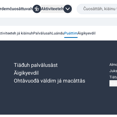
rdemčuosâttuvah
Aktiviteeteh
tiviteeteh já kiäinuh
Palvâlusah
Luándu
Puáttim
Äigikyevdil
Tiäđuh palvâlusâst
Almo
Juks
Äigikyevdil
Tiätu
Ohtâvuođâ väldim já macâttâs
Niäs