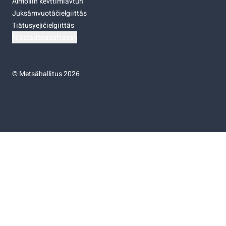
Almoliih kevttimiävtuh
Juksâmvuotâčielgiittâs
Tiätusyejičielgiittâs
Niästádâsasâttâsah
©
Metsähallitus 2026