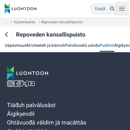
Uusâ
...
Kymenlaakso
Repoveden kansallispuisto
Repoveden kansallispuisto
Uápásmuu
Aktiviteeteh já kiäinuh
Palvâlusah
Luándu
Puáttim
Äigikyev
Tiäđuh palvâlusâst
Äigikyevdil
Ohtâvuođâ väldim já macâttâs