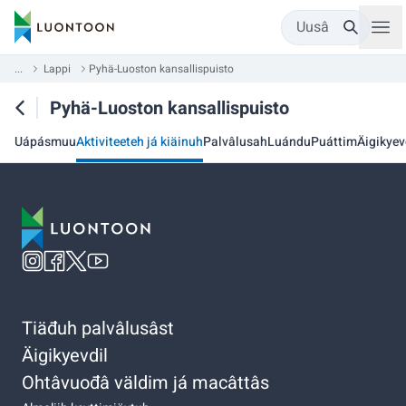
Uusâ
...
Lappi
Pyhä-Luoston kansallispuisto
Pyhä-Luoston kansallispuisto
Uápásmuu
Aktiviteeteh já kiäinuh
Palvâlusah
Luándu
Puáttim
Äigikyev
Tiäđuh palvâlusâst
Äigikyevdil
Ohtâvuođâ väldim já macâttâs