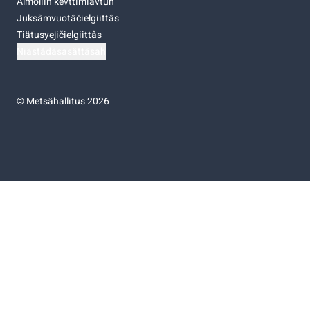
Almoliih kevttimiävtuh
Juksâmvuotâčielgiittâs
Tiätusyejičielgiittâs
Niästádâsasâttâsah
©
Metsähallitus 2026