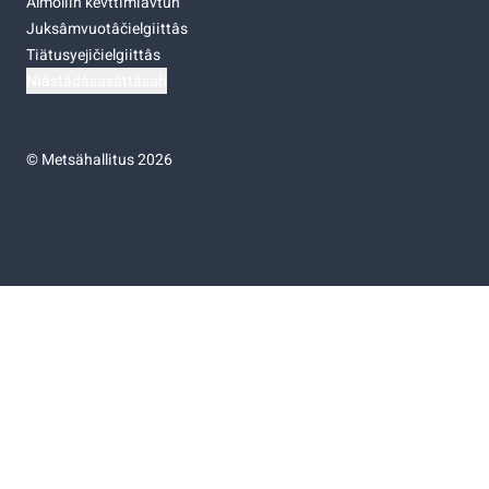
Almoliih kevttimiävtuh
Juksâmvuotâčielgiittâs
Tiätusyejičielgiittâs
Niästádâsasâttâsah
©
Metsähallitus 2026