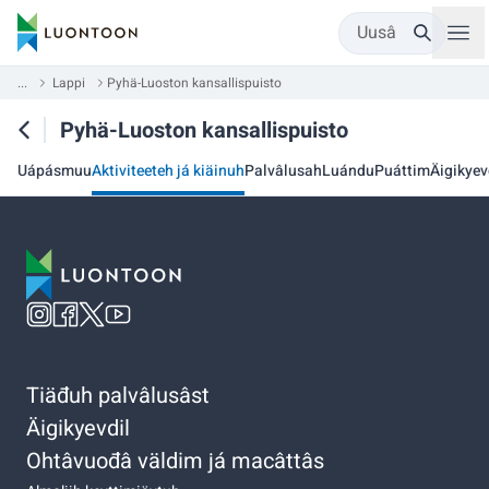
Uusâ
...
Lappi
Pyhä-Luoston kansallispuisto
Pyhä-Luoston kansallispuisto
Uápásmuu
Aktiviteeteh já kiäinuh
Palvâlusah
Luándu
Puáttim
Äigikyev
Tiäđuh palvâlusâst
Äigikyevdil
Ohtâvuođâ väldim já macâttâs