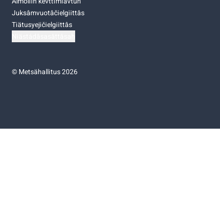
Almoliih kevttimiävtuh
Juksâmvuotâčielgiittâs
Tiätusyejičielgiittâs
Niästádâsasâttâsah
©
Metsähallitus 2026