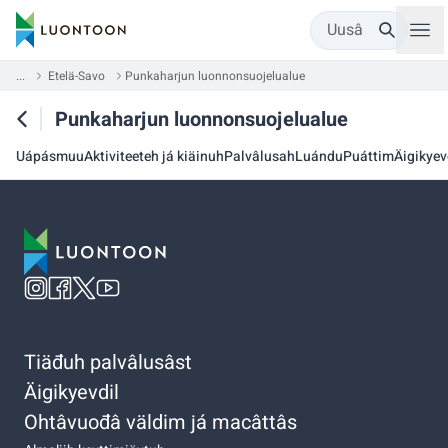
Uusâ
...
Etelä-Savo
Punkaharjun luonnonsuojelualue
Punkaharjun luonnonsuojelualue
Uápásmuu
Aktiviteeteh já kiäinuh
Palvâlusah
Luándu
Puáttim
Äigikyev
Tiäđuh palvâlusâst
Äigikyevdil
Ohtâvuođâ väldim já macâttâs