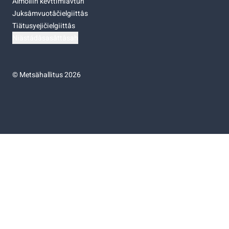
Almoliih kevttimiävtuh
Juksâmvuotâčielgiittâs
Tiätusyejičielgiittâs
Niästádâsasâttâsah
©
Metsähallitus 2026