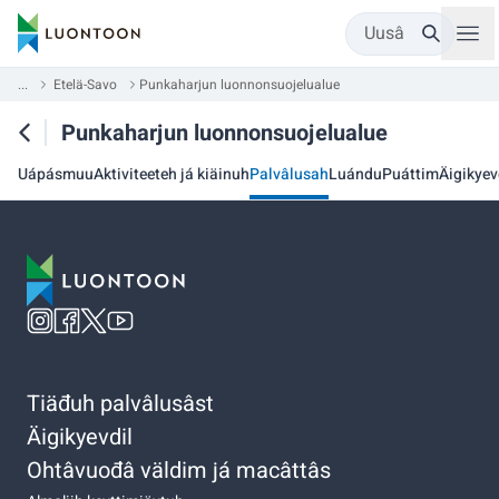
Uusâ
...
Etelä-Savo
Punkaharjun luonnonsuojelualue
Punkaharjun luonnonsuojelualue
Uápásmuu
Aktiviteeteh já kiäinuh
Palvâlusah
Luándu
Puáttim
Äigikyev
Tiäđuh palvâlusâst
Äigikyevdil
Ohtâvuođâ väldim já macâttâs