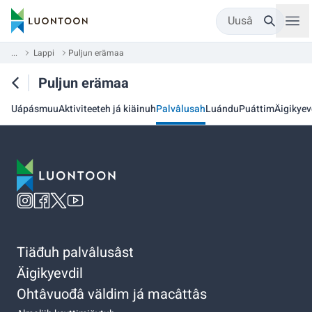
Uusâ
...
Lappi
Puljun erämaa
Puljun erämaa
Uápásmuu
Aktiviteeteh já kiäinuh
Palvâlusah
Luándu
Puáttim
Äigikyev
Tiäđuh palvâlusâst
Äigikyevdil
Ohtâvuođâ väldim já macâttâs