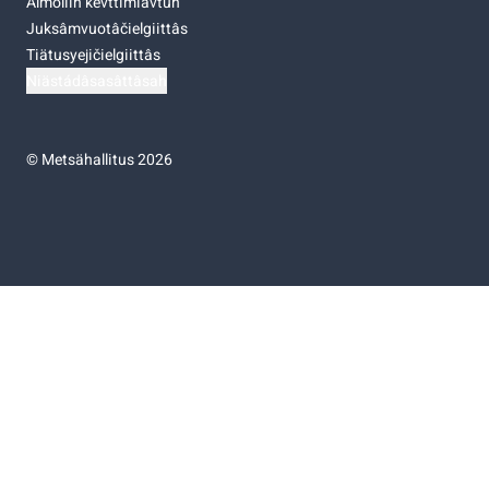
Almoliih kevttimiävtuh
Juksâmvuotâčielgiittâs
Tiätusyejičielgiittâs
Niästádâsasâttâsah
©
Metsähallitus 2026