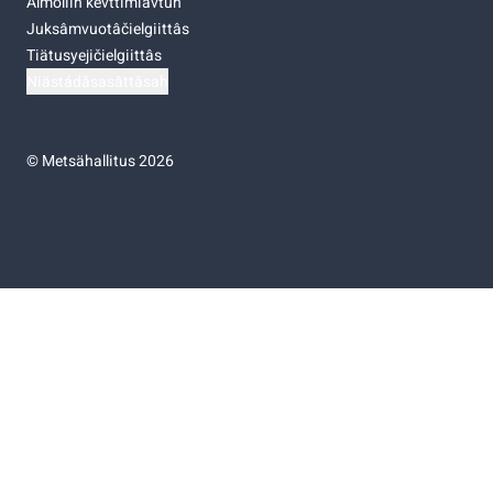
Almoliih kevttimiävtuh
Juksâmvuotâčielgiittâs
Tiätusyejičielgiittâs
Niästádâsasâttâsah
©
Metsähallitus 2026