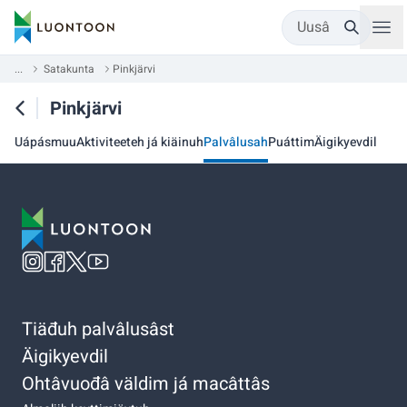
Uusâ
...
Satakunta
Pinkjärvi
Pinkjärvi
Uápásmuu
Aktiviteeteh já kiäinuh
Palvâlusah
Puáttim
Äigikyevdil
Tiäđuh palvâlusâst
Äigikyevdil
Ohtâvuođâ väldim já macâttâs