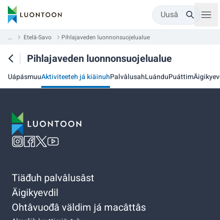
Uusâ
...
Etelä-Savo
Pihlajaveden luonnonsuojelualue
Pihlajaveden luonnonsuojelualue
Uápásmuu
Aktiviteeteh já kiäinuh
Palvâlusah
Luándu
Puáttim
Äigikyev
Tiäđuh palvâlusâst
Äigikyevdil
Ohtâvuođâ väldim já macâttâs