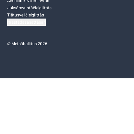
Almoliih kevttimiävtuh
Juksâmvuotâčielgiittâs
Tiätusyejičielgiittâs
Niästádâsasâttâsah
©
Metsähallitus 2026