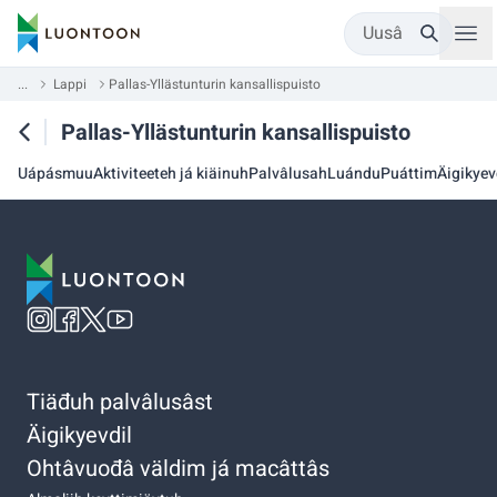
Uusâ
...
Lappi
Pallas-Yllästunturin kansallispuisto
Pallas-Yllästunturin kansallispuisto
Uápásmuu
Aktiviteeteh já kiäinuh
Palvâlusah
Luándu
Puáttim
Äigikyev
Tiäđuh palvâlusâst
Äigikyevdil
Ohtâvuođâ väldim já macâttâs