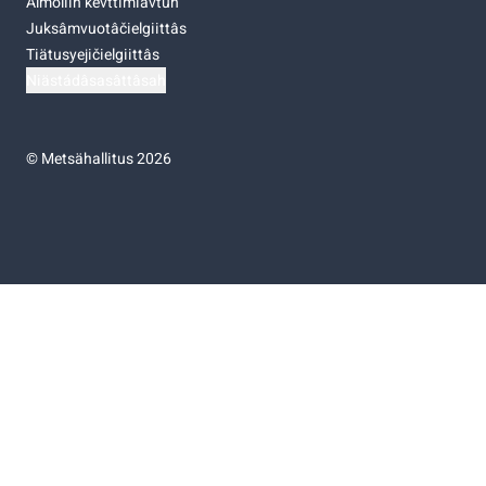
Almoliih kevttimiävtuh
Juksâmvuotâčielgiittâs
Tiätusyejičielgiittâs
Niästádâsasâttâsah
©
Metsähallitus 2026