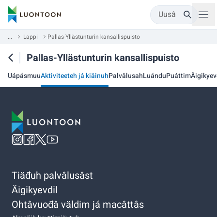
Uusâ
...
Lappi
Pallas-Yllästunturin kansallispuisto
Pallas-Yllästunturin kansallispuisto
Uápásmuu
Aktiviteeteh já kiäinuh
Palvâlusah
Luándu
Puáttim
Äigikyev
Tiäđuh palvâlusâst
Äigikyevdil
Ohtâvuođâ väldim já macâttâs