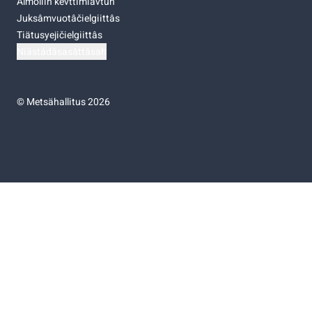
Almoliih kevttimiävtuh
Juksâmvuotâčielgiittâs
Tiätusyejičielgiittâs
Niästádâsasâttâsah
©
Metsähallitus 2026