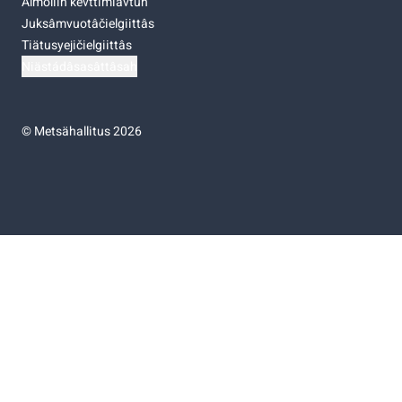
Almoliih kevttimiävtuh
Juksâmvuotâčielgiittâs
Tiätusyejičielgiittâs
Niästádâsasâttâsah
©
Metsähallitus 2026