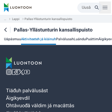
Uusâ
...
Lappi
Pallas-Yllästunturin kansallispuisto
Pallas-Yllästunturin kansallispuisto
Uápásmuu
Aktiviteeteh já kiäinuh
Palvâlusah
Luándu
Puáttim
Äigikyev
Tiäđuh palvâlusâst
Äigikyevdil
Ohtâvuođâ väldim já macâttâs