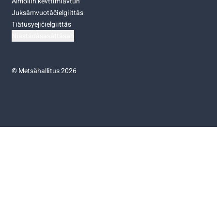
Almoliih kevttimiävtuh
Juksâmvuotâčielgiittâs
Tiätusyejičielgiittâs
Niästádâsasâttâsah
©
Metsähallitus 2026