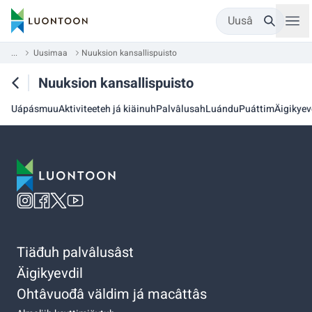
Uusâ
...
Uusimaa
Nuuksion kansallispuisto
Nuuksion kansallispuisto
Uápásmuu
Aktiviteeteh já kiäinuh
Palvâlusah
Luándu
Puáttim
Äigikyev
Tiäđuh palvâlusâst
Äigikyevdil
Ohtâvuođâ väldim já macâttâs