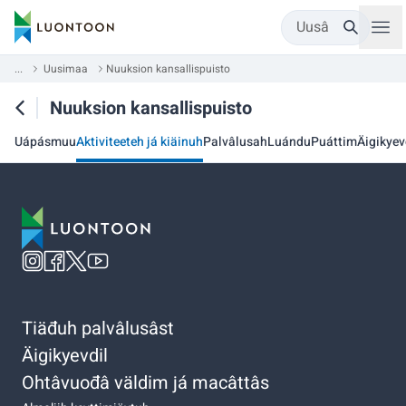
Uusâ
...
Uusimaa
Nuuksion kansallispuisto
Nuuksion kansallispuisto
Uápásmuu
Aktiviteeteh já kiäinuh
Palvâlusah
Luándu
Puáttim
Äigikyev
Tiäđuh palvâlusâst
Äigikyevdil
Ohtâvuođâ väldim já macâttâs