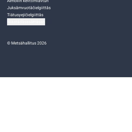
Almoliih kevttimiävtuh
Juksâmvuotâčielgiittâs
Tiätusyejičielgiittâs
Niästádâsasâttâsah
©
Metsähallitus 2026