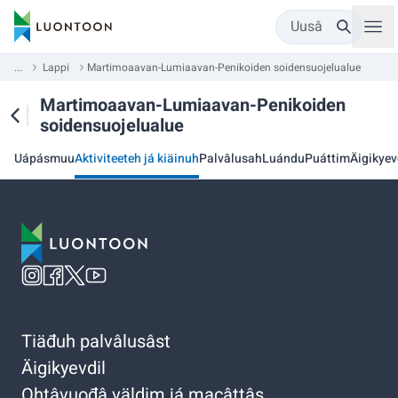
Uusâ
...
Lappi
Martimoaavan-Lumiaavan-Penikoiden soidensuojelualue
Martimoaavan-Lumiaavan-Penikoiden
soidensuojelualue
Uápásmuu
Aktiviteeteh já kiäinuh
Palvâlusah
Luándu
Puáttim
Äigikyev
Tiäđuh palvâlusâst
Äigikyevdil
Ohtâvuođâ väldim já macâttâs