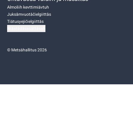
Almoliih kevttimiävtuh
Juksâmvuotâčielgiittâs
Tiätusyejičielgiittâs
Niästádâsasâttâsah
©
Metsähallitus 2026