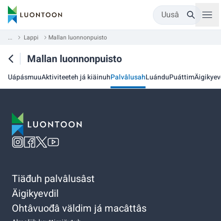
Uusâ
...
Lappi
Mallan luonnonpuisto
Mallan luonnonpuisto
Uápásmuu
Aktiviteeteh já kiäinuh
Palvâlusah
Luándu
Puáttim
Äigikyev
Tiäđuh palvâlusâst
Äigikyevdil
Ohtâvuođâ väldim já macâttâs