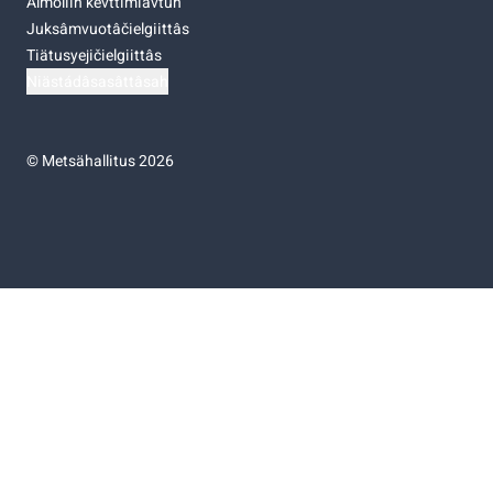
Almoliih kevttimiävtuh
Juksâmvuotâčielgiittâs
Tiätusyejičielgiittâs
Niästádâsasâttâsah
©
Metsähallitus 2026