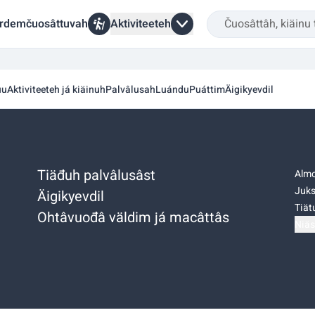
rdemčuosâttuvah
Aktiviteeteh
uu
Aktiviteeteh já kiäinuh
Palvâlusah
Luándu
Puáttim
Äigikyevdil
Tiäđuh palvâlusâst
Almo
Juks
Äigikyevdil
Tiätu
Ohtâvuođâ väldim já macâttâs
Niäs