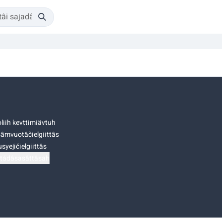
liih kevttimiävtuh
âmvuotâčielgiittâs
syejičielgiittâs
tádâsasâttâsah