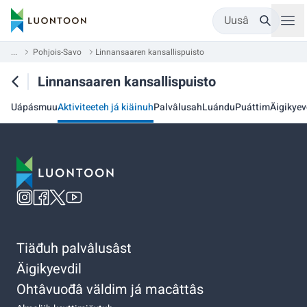
Uusâ
...
Pohjois-Savo
Linnansaaren kansallispuisto
Linnansaaren kansallispuisto
Uápásmuu
Aktiviteeteh já kiäinuh
Palvâlusah
Luándu
Puáttim
Äigikyev
Tiäđuh palvâlusâst
Äigikyevdil
Ohtâvuođâ väldim já macâttâs