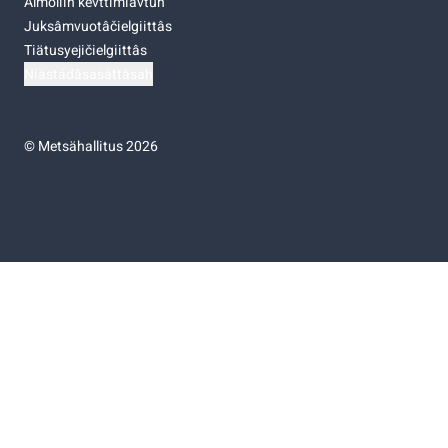
Almoliih kevttimiävtuh
Juksâmvuotâčielgiittâs
Tiätusyejičielgiittâs
Niästádâsasâttâsah
©
Metsähallitus 2026