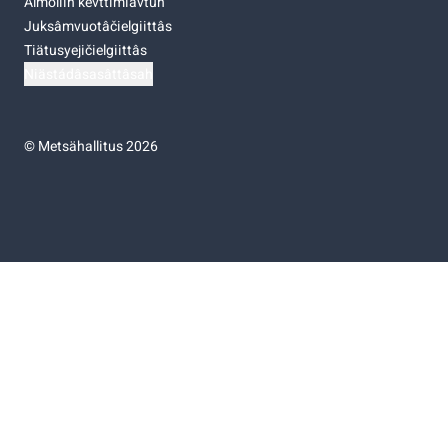
Almoliih kevttimiävtuh
Juksâmvuotâčielgiittâs
Tiätusyejičielgiittâs
Niästádâsasâttâsah
©
Metsähallitus 2026