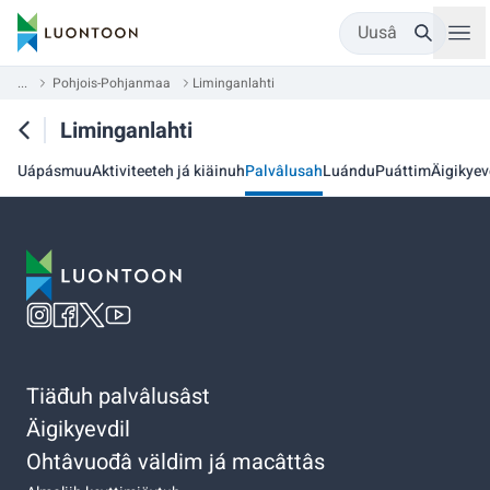
Uusâ
...
Pohjois-Pohjanmaa
Liminganlahti
Liminganlahti
Uápásmuu
Aktiviteeteh já kiäinuh
Palvâlusah
Luándu
Puáttim
Äigikyev
Tiäđuh palvâlusâst
Äigikyevdil
Ohtâvuođâ väldim já macâttâs