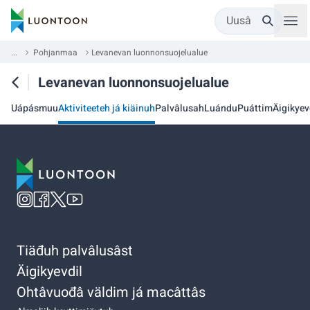
Uusâ
...
Pohjanmaa
Levanevan luonnonsuojelualue
Levanevan luonnonsuojelualue
Uápásmuu
Aktiviteeteh já kiäinuh
Palvâlusah
Luándu
Puáttim
Äigikyev
Tiäđuh palvâlusâst
Äigikyevdil
Ohtâvuođâ väldim já macâttâs