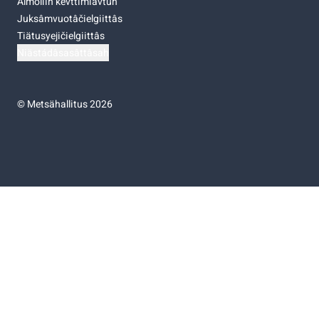
Almoliih kevttimiävtuh
Juksâmvuotâčielgiittâs
Tiätusyejičielgiittâs
Niästádâsasâttâsah
©
Metsähallitus 2026