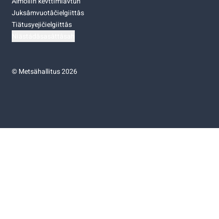
Almoliih kevttimiävtuh
Juksâmvuotâčielgiittâs
Tiätusyejičielgiittâs
Niästádâsasâttâsah
©
Metsähallitus 2026