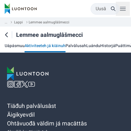
Uusâ
...
Lappi
Lemmee aalmuglâšmecci
Lemmee aalmuglâšmecci
Uápásmuu
Aktiviteeteh já kiäinuh
Palvâlusah
Luándu
Historjá
Puáttim
Tiäđuh palvâlusâst
Äigikyevdil
Ohtâvuođâ väldim já macâttâs