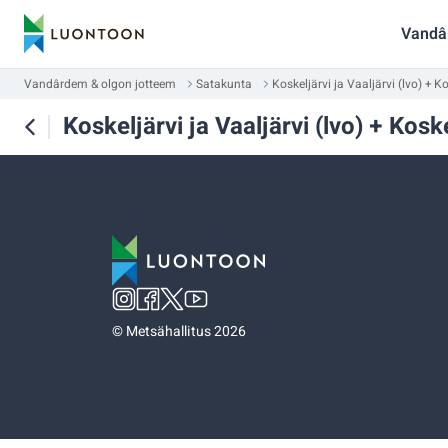
Vandâ
Vandârdem & olgon jotteem
Satakunta
Koskeljärvi ja Vaaljärvi (lvo) + Ko
Koskeljärvi ja Vaaljärvi (lvo) + Koske
©
Metsähallitus 2026