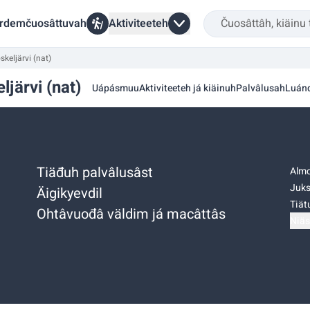
rdemčuosâttuvah
Aktiviteeteh
skeljärvi (nat)
ljärvi (nat)
Uápásmuu
Aktiviteeteh já kiäinuh
Palvâlusah
Luán
Tiäđuh palvâlusâst
Almo
Juks
Äigikyevdil
Tiätu
Ohtâvuođâ väldim já macâttâs
Niäs