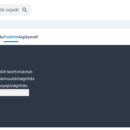
du
Puáttim
Äigikyevdil
liih kevttimiävtuh
âmvuotâčielgiittâs
syejičielgiittâs
tádâsasâttâsah