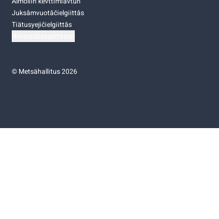
Almoliih kevttimiävtuh
Juksâmvuotâčielgiittâs
Tiätusyejičielgiittâs
Niästádâsasâttâsah
©
Metsähallitus 2026