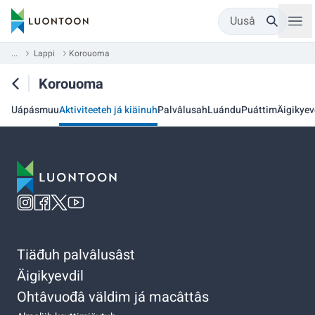
Uusâ
...
Lappi
Korouoma
Korouoma
Uápásmuu
Aktiviteeteh já kiäinuh
Palvâlusah
Luándu
Puáttim
Äigikyev
Tiäđuh palvâlusâst
Äigikyevdil
Ohtâvuođâ väldim já macâttâs