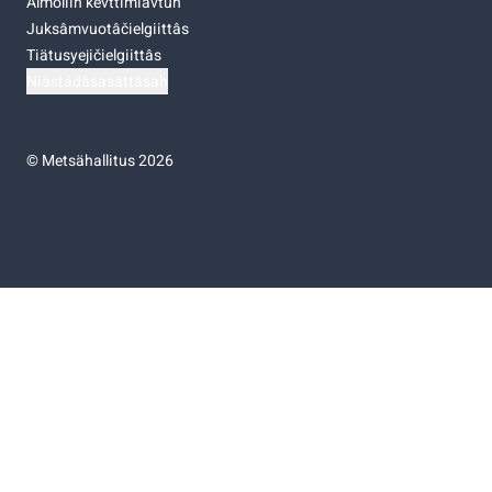
Almoliih kevttimiävtuh
Juksâmvuotâčielgiittâs
Tiätusyejičielgiittâs
Niästádâsasâttâsah
©
Metsähallitus 2026