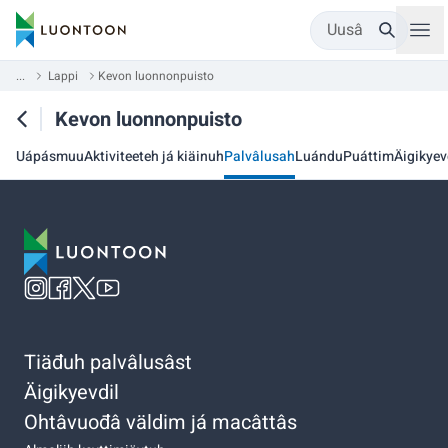
Uusâ
...
Lappi
Kevon luonnonpuisto
Kevon luonnonpuisto
Uápásmuu
Aktiviteeteh já kiäinuh
Palvâlusah
Luándu
Puáttim
Äigikyev
Tiäđuh palvâlusâst
Äigikyevdil
Ohtâvuođâ väldim já macâttâs